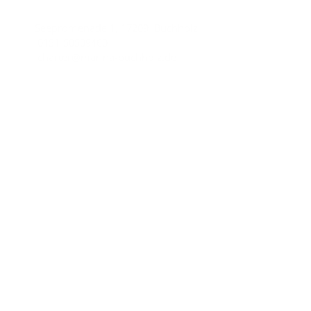
Seepromenade 1, 17209 Buchholz
0151-50509460
charter@marina-buchholz.de
Wichtige Links
Impressum
Datenschutzhinweise
AGB
Unsere Partner
Yachtcharter-AQUA MARE
Charter line
Copyright © 2026
Marina Buchholz.
All rights reserved.