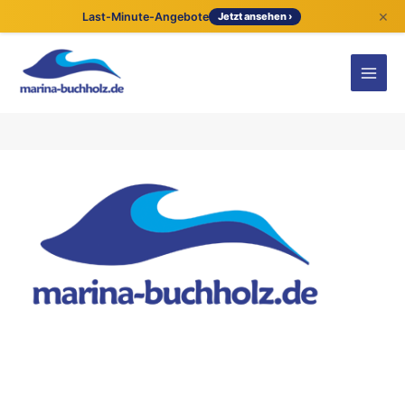
×
Last-Minute-Angebote
Jetzt ansehen ›
Kontaktdetails