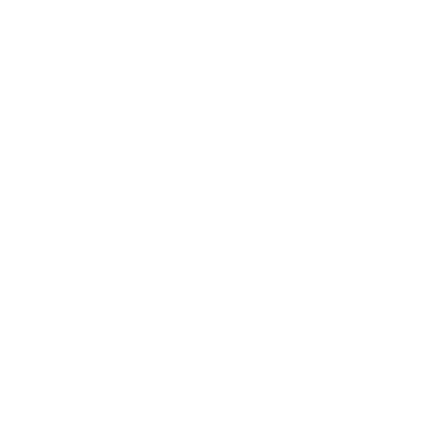
Seepromenade 1, 17209 Buchholz
0151-50509460
charter@marina-buchholz.de
Wichtige Links
Impressum
Datenschutzhinweise
AGB
Unsere Partner
Yachtcharter-AQUA MARE
Charter line
Copyright © 2026
Marina Buchholz.
All rights reserved.