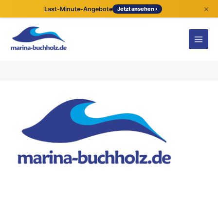
×
Last-Minute-Angebote
Jetzt ansehen ›
Kontaktdetails