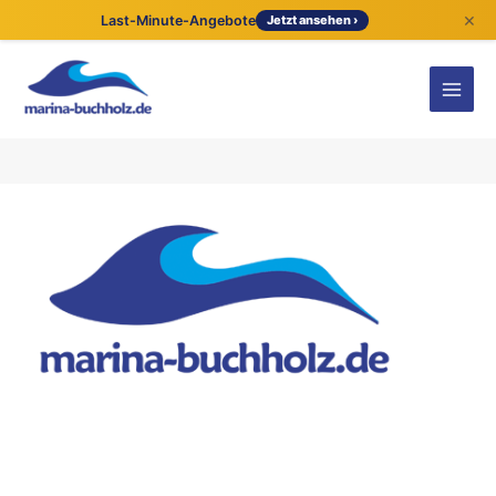
×
Last-Minute-Angebote
Jetzt ansehen ›
Kontaktdetails