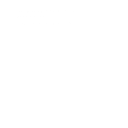
Seepromenade 1, 17209 Buchholz
0151-50509460
charter@marina-buchholz.de
Wichtige Links
Impressum
Datenschutzhinweise
AGB
Unsere Partner
Yachtcharter-AQUA MARE
Charter line
Copyright © 2026
Marina Buchholz.
All rights reserved.