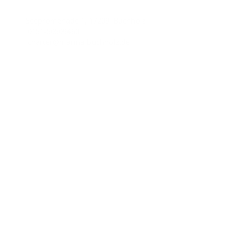
Seepromenade 1, 17209 Buchholz
0151-50509460
charter@marina-buchholz.de
Wichtige Links
Impressum
Datenschutzhinweise
AGB
Unsere Partner
Yachtcharter-AQUA MARE
Charter line
Copyright © 2026
Marina Buchholz.
All rights reserved.