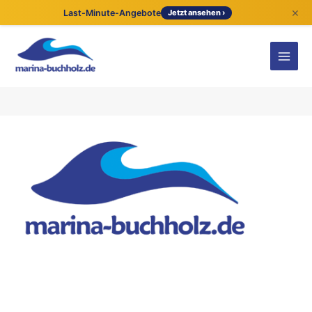
×
Last-Minute-Angebote
Jetzt ansehen ›
Kontaktdetails