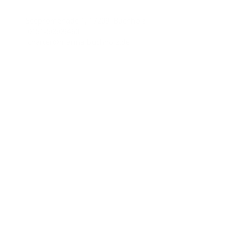
Seepromenade 1, 17209 Buchholz
0151-50509460
charter@marina-buchholz.de
Wichtige Links
Impressum
Datenschutzhinweise
AGB
Unsere Partner
Yachtcharter-AQUA MARE
Charter line
Copyright © 2026
Marina Buchholz.
All rights reserved.