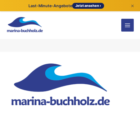
×
Last-Minute-Angebote
Jetzt ansehen ›
Kontaktdetails