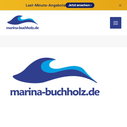
×
Last-Minute-Angebote
Jetzt ansehen ›
Kontaktdetails