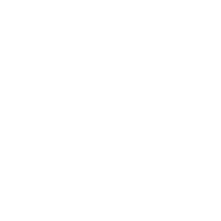
Seepromenade 1, 17209 Buchholz
0151-50509460
charter@marina-buchholz.de
Wichtige Links
Impressum
Datenschutzhinweise
AGB
Unsere Partner
Yachtcharter-AQUA MARE
Charter line
Copyright © 2026
Marina Buchholz.
All rights reserved.