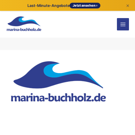
×
Last-Minute-Angebote
Jetzt ansehen ›
Kontaktdetails