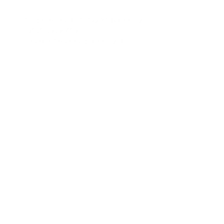
Seepromenade 1, 17209 Buchholz
0151-50509460
charter@marina-buchholz.de
Wichtige Links
Impressum
Datenschutzhinweise
AGB
Unsere Partner
Yachtcharter-AQUA MARE
Charter line
Copyright © 2026
Marina Buchholz.
All rights reserved.