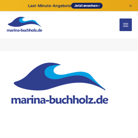
×
Last-Minute-Angebote
Jetzt ansehen ›
Kontaktdetails