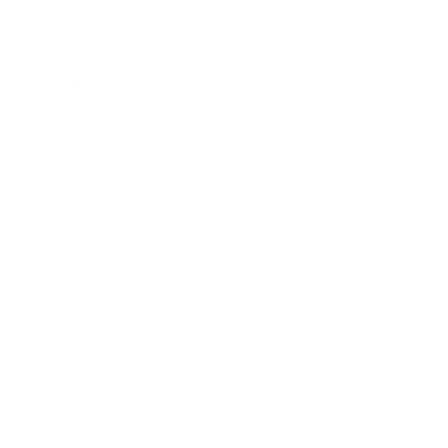
Seepromenade 1, 17209 Buchholz
0151-50509460
charter@marina-buchholz.de
Wichtige Links
Impressum
Datenschutzhinweise
AGB
Unsere Partner
Yachtcharter-AQUA MARE
Charter line
Copyright © 2026
Marina Buchholz.
All rights reserved.