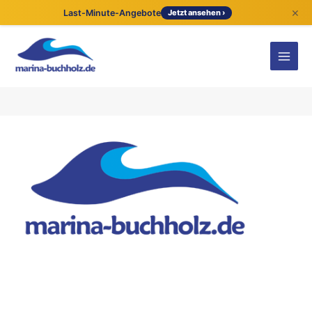
×
Last-Minute-Angebote
Jetzt ansehen ›
Kontaktdetails