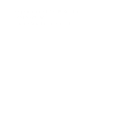
Seepromenade 1, 17209 Buchholz
0151-50509460
charter@marina-buchholz.de
Wichtige Links
Impressum
Datenschutzhinweise
AGB
Unsere Partner
Yachtcharter-AQUA MARE
Charter line
Copyright © 2026
Marina Buchholz.
All rights reserved.