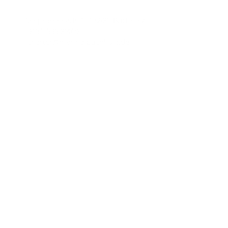
Seepromenade 1, 17209 Buchholz
0151-50509460
charter@marina-buchholz.de
Wichtige Links
Impressum
Datenschutzhinweise
AGB
Unsere Partner
Yachtcharter-AQUA MARE
Charter line
Copyright © 2026
Marina Buchholz.
All rights reserved.