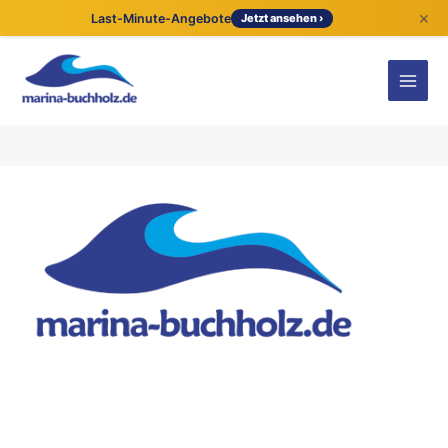
×
Last-Minute-Angebote
Jetzt ansehen ›
Kontaktdetails