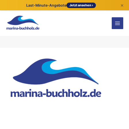
×
Last-Minute-Angebote
Jetzt ansehen ›
Kontaktdetails