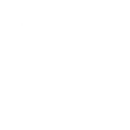
Seepromenade 1, 17209 Buchholz
0151-50509460
charter@marina-buchholz.de
Wichtige Links
Impressum
Datenschutzhinweise
AGB
Unsere Partner
Yachtcharter-AQUA MARE
Charter line
Copyright © 2026
Marina Buchholz.
All rights reserved.