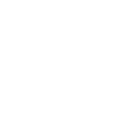
Seepromenade 1, 17209 Buchholz
0151-50509460
charter@marina-buchholz.de
Wichtige Links
Impressum
Datenschutzhinweise
AGB
Unsere Partner
Yachtcharter-AQUA MARE
Charter line
Copyright © 2026
Marina Buchholz.
All rights reserved.