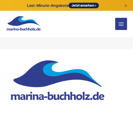
×
Last-Minute-Angebote
Jetzt ansehen ›
Kontaktdetails