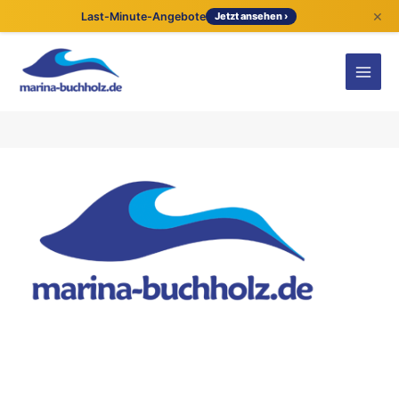
×
Last-Minute-Angebote
Jetzt ansehen ›
Kontaktdetails