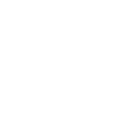
Seepromenade 1, 17209 Buchholz
0151-50509460
charter@marina-buchholz.de
Wichtige Links
Impressum
Datenschutzhinweise
AGB
Unsere Partner
Yachtcharter-AQUA MARE
Charter line
Copyright © 2026
Marina Buchholz.
All rights reserved.