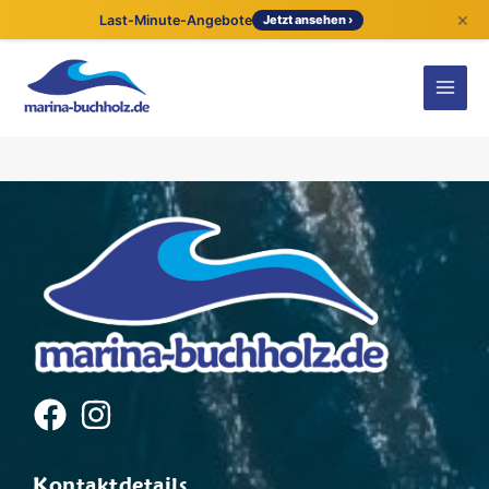
×
Last-Minute-Angebote
Jetzt ansehen ›
Kontaktdetails