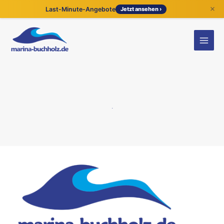
×
Last-Minute-Angebote
Jetzt ansehen ›