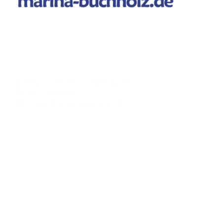
Kontaktdetails
Seepromenade 1, 17209 Buchholz
0151-50509460
charter@marina-buchholz.de
Wichtige Links
Impressum
Datenschutzhinweise
AGB
Unsere Partner