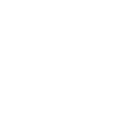
Seepromenade 1, 17209 Buchholz
0151-50509460
charter@marina-buchholz.de
Wichtige Links
Impressum
Datenschutzhinweise
AGB
Unsere Partner
Yachtcharter-AQUA MARE
Charter line
Copyright © 2026
Marina Buchholz.
All rights reserved.