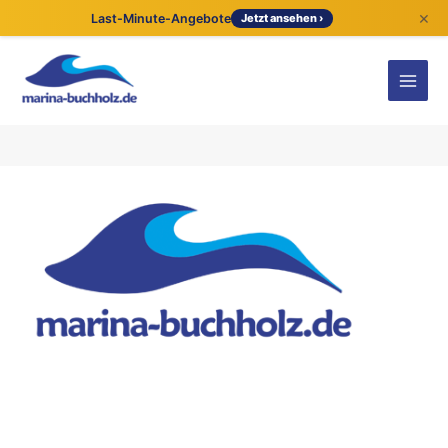
×
Last-Minute-Angebote
Jetzt ansehen ›
Kontaktdetails